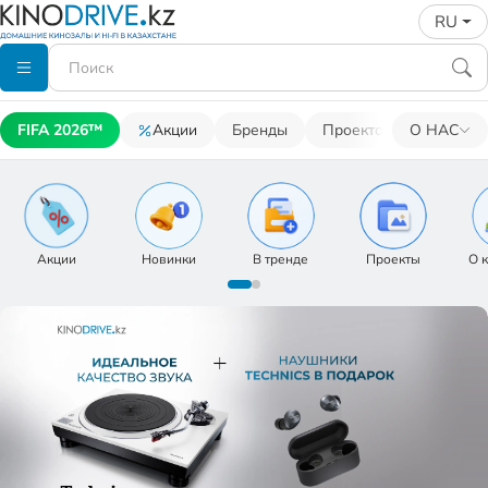
RU
FIFA 2026™
Акции
Бренды
Проекторы
О НАС
Акусти
Интернет-магазин аудио и виде
Акции
Новинки
В тренде
Проекты
О 