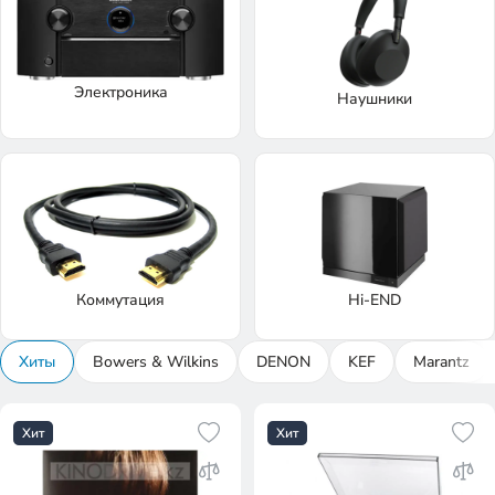
Электроника
Наушники
Коммутация
Hi-END
Хиты
Bowers & Wilkins
DENON
KEF
Marantz
Хит
Хит