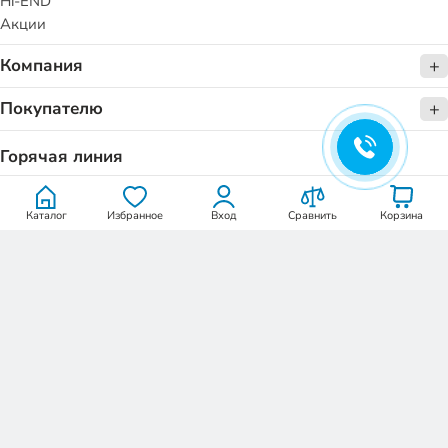
Hi-END
Акции
Компания
Покупателю
Горячая линия
+7 (747) 094 11 47
zvonok@stepline.kz
Каталог
Избранное
Вход
Сравнить
Корзина
Пн-Пт: 9:00-18:00
Заказать звонок
Написать руководителю
Стать партнёром
Рассчитать кинозал
©KINODRIVE 2026. Все права защищены.
Указанная стоимость товаров и условия их приобретения
действительны по состоянию на текущую дату. Все цены указаны в
тенге.