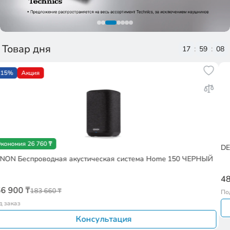
Товар дня
:
:
17
59
07
DENON Наушники AHD7200EM ДЕРЕВО
486 100 ₸
Под заказ
Консультация