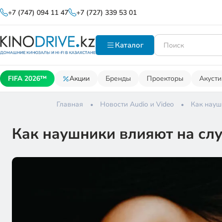
+7 (747) 094 11 47
+7 (727) 339 53 01
Каталог
FIFA 2026™
Акции
Бренды
Проекторы
Акусти
Главная
Новости Audio и Video
Как науш
Как наушники влияют на слу