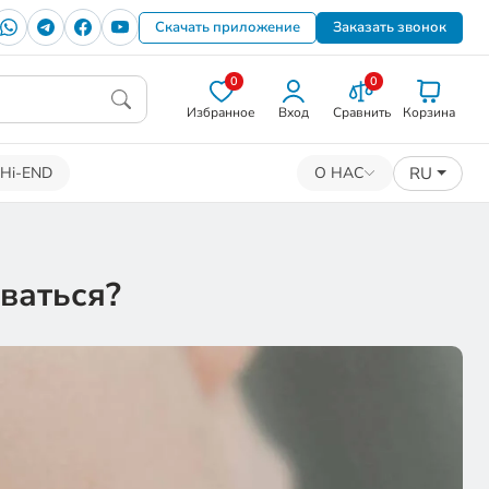
Скачать приложение
Заказать звонок
0
0
Избранное
Вход
Сравнить
Корзина
RU
Hi-END
О НАС
ваться?