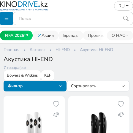
RU
FIFA 2026™
Акции
Бренды
Проекторы
О НАС
Акусти
Главная
Каталог
Hi-END
Акустика Hi-END
Акустика Hi-END
7
товара(ов)
Bowers & Wilkins
KEF
Фильтр
Сортировать