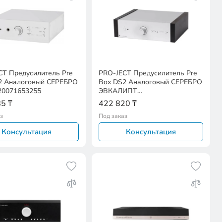
CT Предусилитель Pre
PRO-JECT Предусилитель Pre
2 Аналоговый СЕРЕБРО
Box DS2 Аналоговый СЕРЕБРО
20071653255
ЭВКАЛИПТ
EAN:9120071653323
5 ₸
422 820 ₸
з
Под заказ
Консультация
Консультация