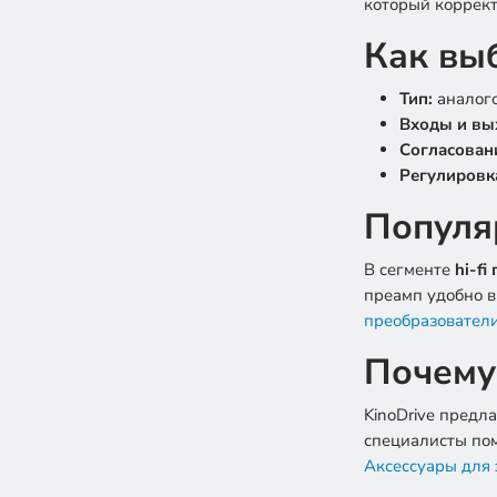
который коррект
Как вы
Тип:
аналого
Входы и вы
Согласован
Регулировк
Популя
В сегменте
hi-fi
преамп удобно в
преобразовател
Почему 
KinoDrive предл
специалисты пом
Аксессуары для