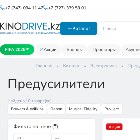
+7 (747) 094 11 47
+7 (727) 339 53 01
Каталог
FIFA 2026™
Акции
Бренды
Проекторы
Акусти
Главная
Каталог
Электроника
Преду
Предусилители
Найдено
10
товара(ов)
Bowers & Wilkins
Denon
Musical Fidelity
Pro-ject
Фильтр по цене (₸)
Акция
от
до