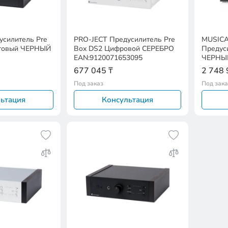
усилитель Pre
PRO-JECT Предусилитель Pre
MUSICA
оговый ЧЕРНЫЙ
Box DS2 Цифровой СЕРЕБРО
Предус
EAN:9120071653095
ЧЕРНЫЙ
3293
677 045 ₸
2 748 
Под заказ
Под зака
ьтация
Консультация