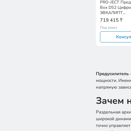
PRO-JECT Пред
Box DS2 Цифр
ЭВКАЛИПТ
EAN:912007165
719 415 ₸
Под заказ
Консул
Предусилитель
—
мощности. Именн
напрямую зависи
Зачем 
Раздельная архи
широкой динамик
точно управляет