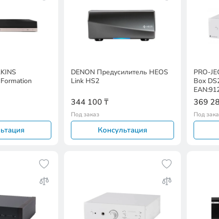
KINS
DENON Предусилитель HEOS
PRO-JE
Formation
Link HS2
Box DS
EAN:91
344 100 ₸
369 28
Под заказ
Под зака
ьтация
Консультация