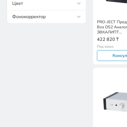
Цвет
Фонокорректор
PRO-JECT Пред
Box DS2 Анал
ЭВКАЛИПТ
EAN:912007165
422 820 ₸
Под заказ
Консул