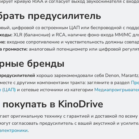
ирует кривую RIAA и согласует выход звукоснимателя с входо
брать предусилитель
вый, цифровой со встроенным ЦАП или беспроводной с подде
ходы:
XLR (балансные) и RCA, наличие фоно-входа MM/MC дл
ие:
входное сопротивление и чувствительность должны совпад
а громкости:
аналоговый потенциометр или цифровой регулят
рные бренды
 предусилителей
хорошо зарекомендовали себя Denon, Marantz, Pr
месте с другими компонентами тракта: загляните в раздел
Пре
и (ЦАП)
и сетевые источники из категории
Медиапроигрывате
покупать в KinoDrive
агает оригинальную технику с гарантией и доставкой по всему
огут согласовать предусилитель с вашей акустикой и усилит
 электроники
.