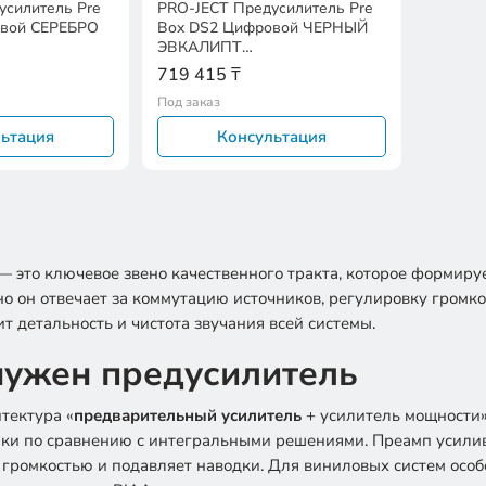
усилитель Pre
PRO-JECT Предусилитель Pre
овой СЕРЕБРО
Box DS2 Цифровой ЧЕРНЫЙ
ЭВКАЛИПТ
3163
EAN:9120071653132
719 415 ₸
Под заказ
ьтация
Консультация
 это ключевое звено качественного тракта, которое формиру
о он отвечает за коммутацию источников, регулировку громкос
т детальность и чистота звучания всей системы.
нужен предусилитель
тектура «
предварительный усилитель
+ усилитель мощности»
и по сравнению с интегральными решениями. Преамп усилива
 громкостью и подавляет наводки. Для виниловых систем осо