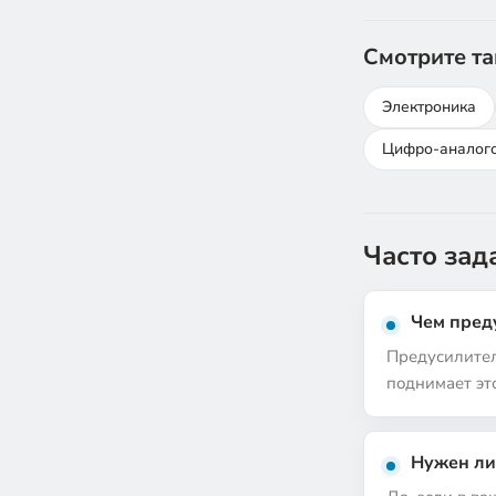
Смотрите т
Электроника
Цифро-аналого
Часто за
Чем пред
Предусилител
поднимает это
Нужен ли