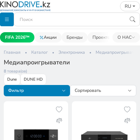
RU
FIFA 2026™
Акции
Бренды
Проекторы
О НАС
Акусти
Главная
Каталог
Электроника
Медиапроигрывател
Медиапроигрыватели
8
товара(ов)
Dune
DUNE HD
Фильтр
Сортировать