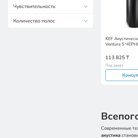
Чувствительность
Количество полос
KEF Акустическ
Ventura 5 ЧЕР
113 825 ₸
Под заказ
Консул
Всепог
Современные тех
акустика
станов