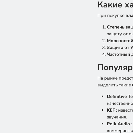
Какие х
При покупке
вл
Степень защ
защиту от п
Морозостой
Защита от 
Частотный 
Популяр
На рынке предс
выделить такие 
Definitive 
качественно
KEF
: извес
звучания.
Polk Audio
коммерчески