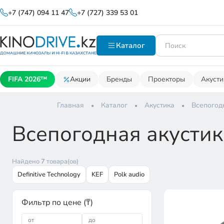
+7 (747) 094 11 47
+7 (727) 339 53 01
Каталог
FIFA 2026™
Акции
Бренды
Проекторы
Акусти
Главная
Каталог
Акустика
Всепогод
Всепогодная акустик
Найдено
7
товара(ов)
Definitive Technology
KEF
Polk audio
Фильтр по цене (₸)
от
до