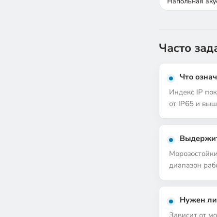
Напольная аку
Часто за
Что означ
Индекс IP по
от IP65 и вы
Выдержит
Морозостойки
диапазон раб
Нужен ли
Зависит от м