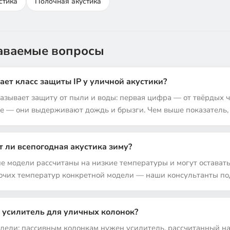
стика
Полочная акустика
даваемые вопросы
ает класс защиты IP у уличной акустики?
казывает защиту от пыли и воды: первая цифра — от твёрдых 
ше — они выдерживают дождь и брызги. Чем выше показатель,
 ли всепогодная акустика зиму?
е модели рассчитаны на низкие температуры и могут оставать
очих температур конкретной модели — наши консультанты по
 усилитель для уличных колонок?
одели: пассивным колонкам нужен усилитель, рассчитанный на