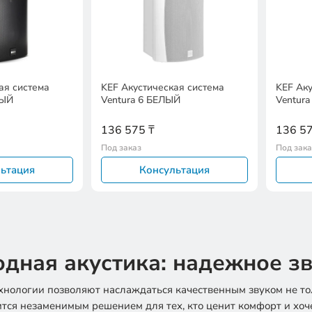
ая система
KEF Акустическая система
KEF Аку
НЫЙ
Ventura 6 БЕЛЫЙ
Ventur
136 575 ₸
136 57
Под заказ
Под зака
ьтация
Консультация
одная акустика: надежное з
нологии позволяют наслаждаться качественным звуком не тол
ится незаменимым решением для тех, кто ценит комфорт и хоче