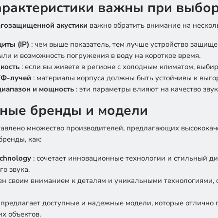
арактеристики важны при выбо
агозащищенной акустики
важно обратить внимание на нескол
иты (IP)
: чем выше показатель, тем лучше устройство защище
ыли и возможность погружения в воду на короткое время.
кость
: если вы живете в регионе с холодным климатом, выб
УФ-лучей
: материалы корпуса должны быть устойчивы к выго
диапазон и мощность
: эти параметры влияют на качество звук
ные бренды и модели
тавлено множество производителей, предлагающих высокока
бренды, как:
Technology
: сочетает инновационные технологии и стильный д
го звука.
тен своим вниманием к деталям и уникальными технологиями
: предлагает доступные и надежные модели, которые отлично 
х объектов.