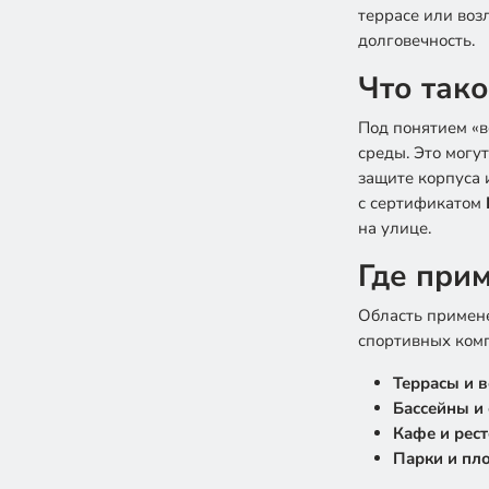
террасе или воз
долговечность.
Что тако
Под понятием «в
среды. Это могу
защите корпуса 
с сертификатом
на улице.
Где при
Область приме
спортивных комп
Террасы и 
Бассейны и
Кафе и рес
Парки и пл