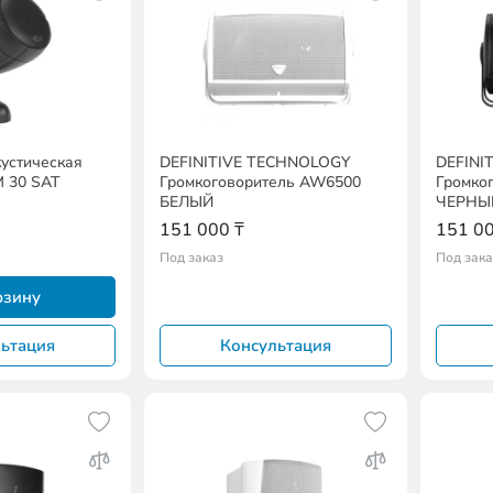
устическая
DEFINITIVE TECHNOLOGY
DEFINI
M 30 SAT
Громкоговоритель AW6500
Громко
БЕЛЫЙ
ЧЕРНЫ
151 000 ₸
151 00
Под заказ
Под зака
рзину
ьтация
Консультация