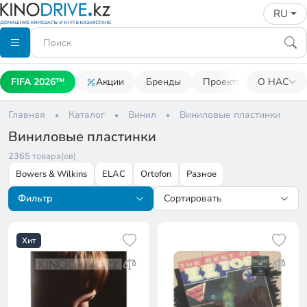
RU
FIFA 2026™
Акции
Бренды
Проекторы
О НАС
Акусти
Главная
Каталог
Винил
Виниловые пластинки
Виниловые пластинки
2365
товара(ов)
Bowers & Wilkins
ELAC
Ortofon
Разное
Фильтр
Сортировать
Хит