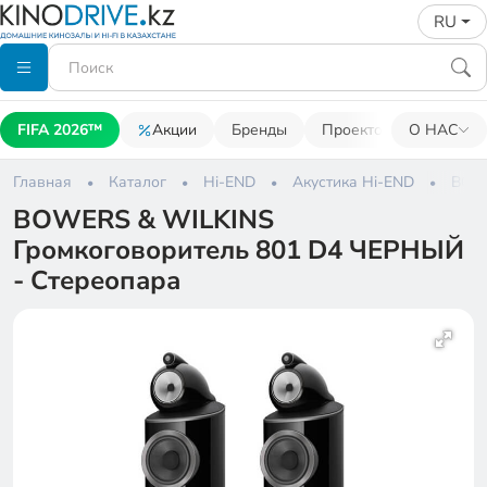
RU
FIFA 2026™
Акции
Бренды
Проекторы
О НАС
Акусти
Главная
Каталог
Hi-END
Акустика Hi-END
BOWE
BOWERS & WILKINS
Громкоговоритель 801 D4 ЧЕРНЫЙ
- Стереопара