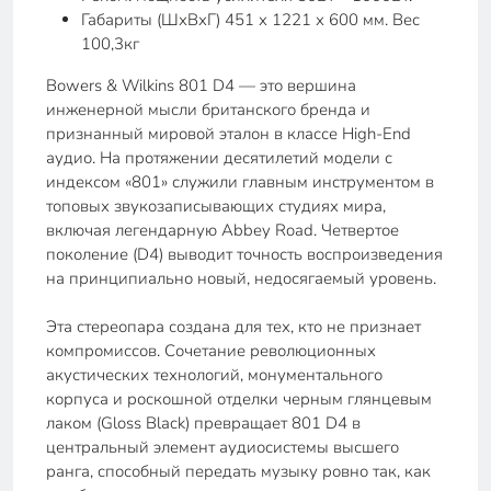
Габариты (ШхВхГ) 451 х 1221 х 600 мм. Вес
100,3кг
Bowers & Wilkins 801 D4 — это вершина
инженерной мысли британского бренда и
признанный мировой эталон в классе High-End
аудио. На протяжении десятилетий модели с
индексом «801» служили главным инструментом в
топовых звукозаписывающих студиях мира,
включая легендарную Abbey Road. Четвертое
поколение (D4) выводит точность воспроизведения
на принципиально новый, недосягаемый уровень.
Эта стереопара создана для тех, кто не признает
компромиссов. Сочетание революционных
акустических технологий, монументального
корпуса и роскошной отделки черным глянцевым
лаком (Gloss Black) превращает 801 D4 в
центральный элемент аудиосистемы высшего
ранга, способный передать музыку ровно так, как