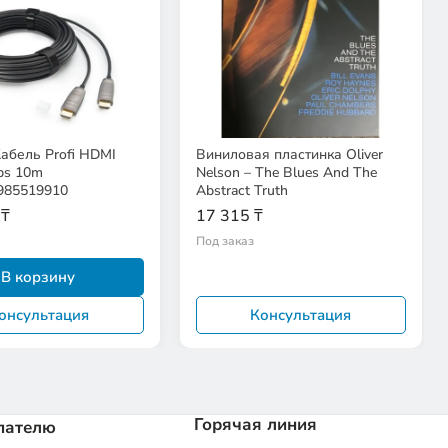
 Кабель Profi HDMI
Виниловая пластинка Oliver
ps 10m
Nelson – The Blues And The
985519910
Abstract Truth
 ₸
17 315 ₸
Под заказ
В корзину
онсультация
Консультация
Горячая линия
пателю