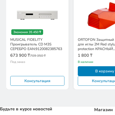
Экономия 35 450 ₸
MUSICAL FIDELITY
ORTOFON Защитный 
Проигрыватель CD M3S
для иглы 2M Red styl
СЕРЕБРО EAN:9120082385763
protection КРАСНЫЙ
EAN:5705796460599
673 900 ₸
1 800 ₸
709 350 ₸
Под заказ
В наличии
В корзину
Консультация
Консультац
Будьте в курсе новостей
Магазин