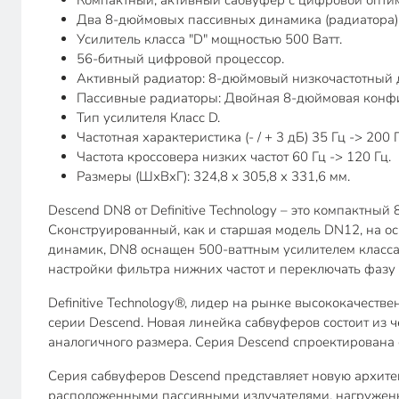
Компактный, активный сабвуфер с цифровой оптим
Два 8-дюймовых пассивных динамика (радиатора)
Усилитель класса "D" мощностью 500 Ватт.
56-битный цифровой процессор.
Активный радиатор: 8-дюймовый низкочастотный 
Пассивные радиаторы: Двойная 8-дюймовая конф
Тип усилителя Класс D.
Частотная характеристика (- / + 3 дБ) 35 Гц -> 200 Г
Частота кроссовера низких частот 60 Гц -> 120 Гц.
Размеры (ШхВхГ): 324,8 x 305,8 x 331,6 мм.
Descend DN8 от Definitive Technology – это компактн
Сконструированный, как и старшая модель DN12, на 
динамик, DN8 оснащен 500-ваттным усилителем класса
настройки фильтра нижних частот и переключать фазу (
Definitive Technology®, лидер на рынке высококачест
серии Descend. Новая линейка сабвуферов состоит из 
аналогичного размера. Серия Descend спроектирована 
Серия сабвуферов Descend представляет новую архитект
расположенными пассивными излучателями, нагруженн