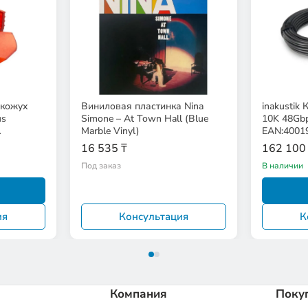
кожух
Виниловая пластинка Nina
inakustik
us
Simone – At Town Hall (Blue
10K 48Gb
Marble Vinyl)
EAN:4001
16 535 ₸
162 100
Под заказ
В наличии
ия
Консультация
К
Компания
Поку