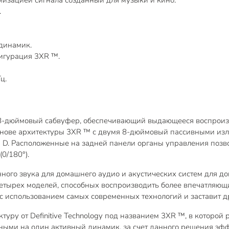
изацией сигнала созданный для музыки и кино.
.
динамик.
игурация 3XR ™.
ц.
ый 8-дюймовый сабвуфер, обеспечивающий выдающееся воспроизв
основе архитектуры 3XR ™ с двумя 8-дюймовый пассивными и
 D. Расположенные на задней панели органы управления позво
0/180°).
венного звука для домашнего аудио и акустических систем для
четырех моделей, способных воспроизводить более впечатляющи
с использованием самых современных технологий и заставит др
уру от Definitive Technology под названием 3XR ™, в которой
ыми на один активный динамик, за счет данного решения эфф