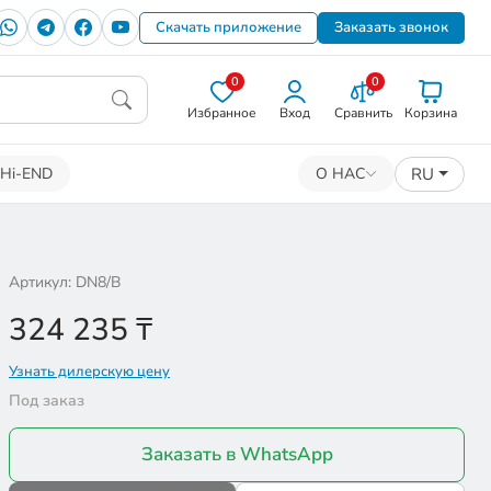
Скачать приложение
Заказать звонок
0
0
Избранное
Вход
Сравнить
Корзина
RU
Hi-END
О НАС
Артикул: DN8/B
324 235
₸
Узнать дилерскую цену
Под заказ
Заказать в WhatsApp