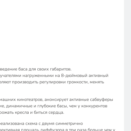
едение баса для своих габаритов.
злучателями нагруженными на 8-дюймовый активный
ляют производить регулировки громкости, менять
 домашних кинотеатров, анонсирует активные сабвуферы
е, динамичные и глубокие басы, чем у конкурентов
ожать кресла и биться сердца.
 реализована схема с двумя симметрично
ективная площадь диффузора в три раза больше чем у