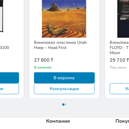
Виниловая пластинка Uriah
Винилова
3100
Heep – Head First
FLOYD - T
Moon
27 800 ₸
29 710 ₸
В наличии
Под заказ
В корзину
ия
Консультация
К
Компания
Поку