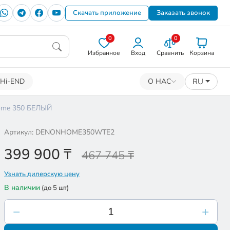
Скачать приложение
Заказать звонок
0
0
Избранное
Вход
Сравнить
Корзина
RU
Hi-END
О НАС
ome 350 БЕЛЫЙ
Артикул: DENONHOME350WTE2
399 900
₸
467 745 ₸
Узнать дилерскую цену
В наличии
(до 5 шт)