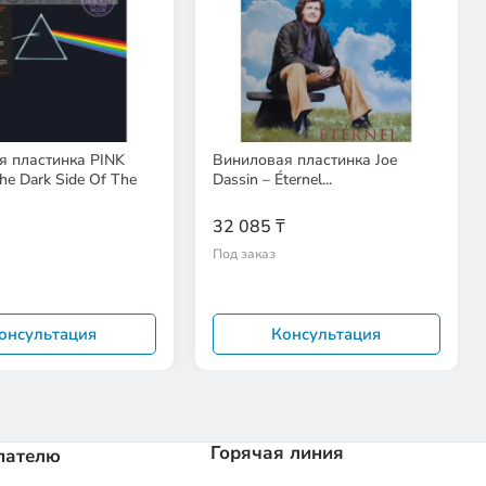
я пластинка PINK
Виниловая пластинка Joe
he Dark Side Of The
Dassin – Éternel...
32 085 ₸
Под заказ
онсультация
Консультация
Горячая линия
пателю