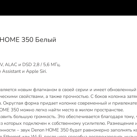
N HOME 350 Белый
 ALAC и DSD 2,8 / 5,6 МГц.
ssistant и Apple Siri.
вляется новым флагманом в своей серии и имеет обновленный
ескими свойствами, а также прочностью. C боков колонка зат
в. Округлая форма придает колонке современный и привлекат
ME 350 можно легко найти место в жилом пространстве.
звить большую громкость. Это обеспечивается благодаря тому
з которых подключен к собственному усилителю. Размещение и
ности – звук Denon HOME 350 будет равномерно заполнять к
Ethernet или Wi-Fi, после чего способна воспроизводить музык