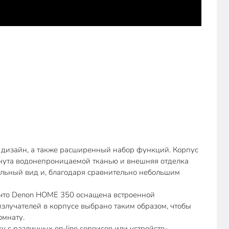
 дизайн, а также расширенный набор функций. Корпус
янута водонепроницаемой тканью и внешняя отделка
ельный вид и, благодаря сравнительно небольшим
, что Denon HOME 350 оснащена встроенной
злучателей в корпусе выбрано таким образом, чтобы
омнату.
у с различных on-line сервисов или устройств-