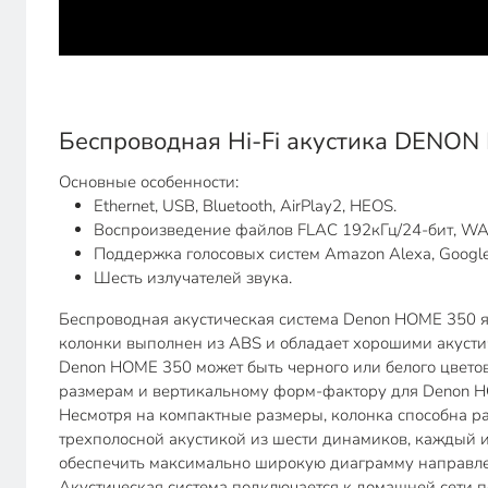
Беспроводная Hi-Fi акустика DENO
Основные особенности:
Ethernet, USB, Bluetooth, AirPlay2, HEOS.
Воспроизведение файлов FLAC 192кГц/24-бит, WAV,
Поддержка голосовых систем Amazon Alexa, Google A
Шесть излучателей звука.
Беспроводная акустическая система Denon HOME 350 я
колонки выполнен из ABS и обладает хорошими акустич
Denon HOME 350 может быть черного или белого цвето
размерам и вертикальному форм-фактору для Denon HO
Несмотря на компактные размеры, колонка способна ра
трехполосной акустикой из шести динамиков, каждый и
обеспечить максимально широкую диаграмму направлен
Акустическая система подключается к домашней сети по 