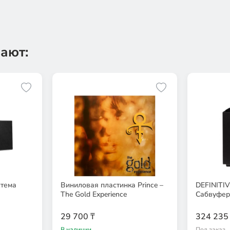
ают:
стема
Виниловая пластинка Prince –
DEFINITI
The Gold Experience
Сабвуфе
29 700 ₸
324 235
В наличии
Под заказ