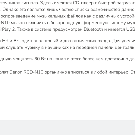
очников сигнала. Здесь имеются CD-плеер с быстрой загрузк
 Однако это является лишь частью списка возможностей данно
произведение музыкальных файлов как с различных устройств 
D-N10 можно включить в беспроводную фирменную систему мул
rPlay 2. Также в системе предусмотрен Bluetooth и имеется U
и НЧ и ВЧ, один аналоговый и два оптических входа. Для увел
й слушать музыку в наушниках на передней панели центральн
ную мощность 60 Вт на канал и этого более чем достаточно д
ят Denon RCD-N10 органично вписаться в любой интерьер. Эт