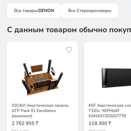
Все товары:
DENON
Все Стереоресиверы
С данным товаром обычно покуп
JOCAVI Акустическая панель
KEF Акустическая си
ATP Pack 01 Excellence
T101c ЧЕРНЫЙ
(комплект)
EAN:637203207778
2 762 955 ₸
118 300 ₸
Под заказ
Под заказ