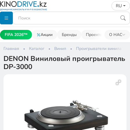
RU
FIFA 2026™
Акции
Бренды
Проекторы
О НАС
Акусти
Главная
Каталог
Винил
Проигрыватели винила
DENON Виниловый проигрыватель
DP-3000