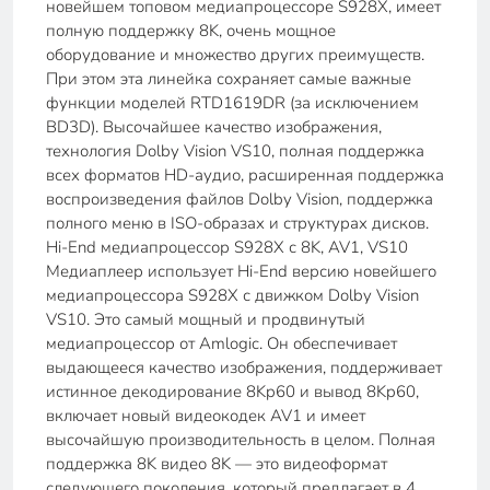
новейшем топовом медиапроцессоре S928X, имеет
полную поддержку 8K, очень мощное
оборудование и множество других преимуществ.
При этом эта линейка сохраняет самые важные
функции моделей RTD1619DR (за исключением
BD3D). Высочайшее качество изображения,
технология Dolby Vision VS10, полная поддержка
всех форматов HD-аудио, расширенная поддержка
воспроизведения файлов Dolby Vision, поддержка
полного меню в ISO-образах и структурах дисков.
Hi-End медиапроцессор S928X с 8K, AV1, VS10
Медиаплеер использует Hi-End версию новейшего
медиапроцессора S928X с движком Dolby Vision
VS10. Это самый мощный и продвинутый
медиапроцессор от Amlogic. Он обеспечивает
выдающееся качество изображения, поддерживает
истинное декодирование 8Kp60 и вывод 8Kp60,
включает новый видеокодек AV1 и имеет
высочайшую производительность в целом. Полная
поддержка 8K видео 8K — это видеоформат
следующего поколения, который предлагает в 4