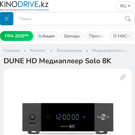
RU
FIFA 2026™
Акции
Бренды
Проекторы
О НАС
Акусти
Главная
Каталог
Электроника
Медиапроигрывател
DUNE HD Медиаплеер Solo 8K