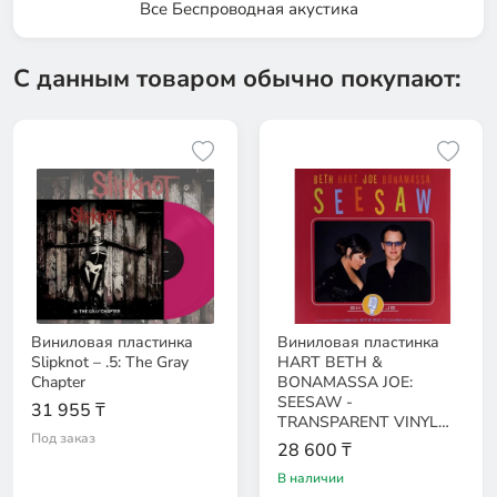
Все Беспроводная акустика
С данным товаром обычно покупают:
Виниловая пластинка
Виниловая пластинка
Slipknot – .5: The Gray
HART BETH &
Chapter
BONAMASSA JOE:
SEESAW -
31 955 ₸
TRANSPARENT VINYL
Под заказ
EAN:0810020505238
28 600 ₸
В наличии