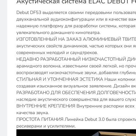
Акустическая система ELAC DEBUT F
Debut DF53 выделяется своими передовыми пользоват
двухканальной аудиоконфигурации или в качестве важ
надежную платформу для разработки системы, которая 
увлекательного домашнего кинотеатра.
ИЗГОТОВЛЕННЫЙ НА ЗАКАЗ АЛЮМИНИЕВЫЙ ТВИТЕР Наши
акустических свойств динамиков, частью которых они я
современных мелодий и саундтреков.
НЕДАВНО РАЗРАБОТАННЫЙ НИЗКОЧАСТОТНЫЙ ДИНАМИК 
арамидного волокна, известными своей легкой, но пр
воспроизводят низкочастотные звуки, добавляя глубин
СТИЛЬНАЯ И УТОНЧЕННАЯ ЭСТЕТИКА Наши колонки демо
создавая изысканное визуальное заявление. Дизайн вк
РАЗРАБОТАНО ДЛЯ ОБЕСПЕЧЕНИЯ ДОЛГОВЕЧНОСТИ Долго
наследие акустического совершенства для вашего слухо
ВНУТРЕННИЕ КРЕПЛЕНИЯ Внутренние распорки всех кол
качества звука.
ПРОСТОТА ПИТАНИЯ Линейка Debut 3.0 была спроектиро
ресиверами и усилителями.