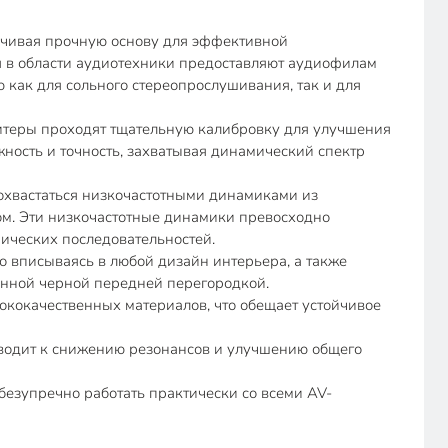
ечивая прочную основу для эффективной
я в области аудиотехники предоставляют аудиофилам
как для сольного стереопрослушивания, так и для
ы проходят тщательную калибровку для улучшения
жность и точность, захватывая динамический спектр
статься низкочастотными динамиками из
ом. Эти низкочастотные динамики превосходно
фических последовательностей.
писываясь в любой дизайн интерьера, а также
анной черной передней перегородкой.
качественных материалов, что обещает устойчивое
водит к снижению резонансов и улучшению общего
езупречно работать практически со всеми AV-