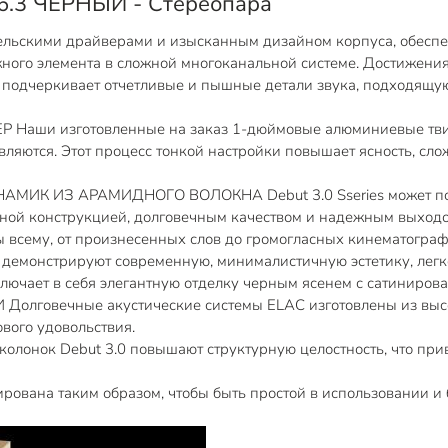
6.3 ЧЕРНЫЙ - Стереопара
ельскими драйверами и изысканным дизайном корпуса, обесп
ного элемента в сложной многоканальной системе. Достижени
подчеркивает отчетливые и пышные детали звука, подходящую 
 изготовленные на заказ 1-дюймовые алюминиевые твитер
вляются. Этот процесс тонкой настройки повышает ясность, сло
ИЗ АРАМИДНОГО ВОЛОКНА Debut 3.0 Sseries может похва
очной конструкцией, долговечным качеством и надежным выход
ы всему, от произнесенных слов до громогласных кинематогра
нстрируют современную, минималистичную эстетику, легко в
лючает в себя элегантную отделку черным ясенем с сатиниров
вечные акустические системы ELAC изготовлены из высоко
вого удовольствия.
онок Debut 3.0 повышают структурную целостность, что при
вана таким образом, чтобы быть простой в использовании и б