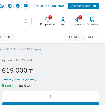
Скачать приложение
Заказать звонок
0
0
Избранное
Вход
Сравнить
Корзина
RU
Hi-END
О НАС
AN:4011822321538 (Пара)
Артикул: DF63-BK-P
619 000
₸
Узнать дилерскую цену
В наличии
(до 5 шт)