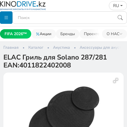
RU
FIFA 2026™
Акции
Бренды
Проекторы
О НАС
Акусти
Главная
Каталог
Акустика
Аксессуары для акустик
ELAC Гриль для Solano 287/281
EAN:4011822402008