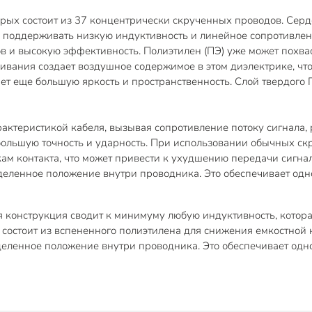
орых состоит из 37 концентрически скрученных проводов. Сер
 поддерживать низкую индуктивность и линейное сопротивлен
в и высокую эффективность. Полиэтилен (ПЭ) уже может похва
енивания создает воздушное содержимое в этом диэлектрике, 
ает еще большую яркость и пространственность. Слой твердог
ктеристикой кабеля, вызывая сопротивление потоку сигнала, 
 большую точность и ударность. При использовании обычных с
м контакта, что может привести к ухудшению передачи сигнала
деленное положение внутри проводника. Это обеспечивает одн
 конструкция сводит к минимуму любую индуктивность, котора
 состоит из вспененного полиэтилена для снижения емкостной 
еленное положение внутри проводника. Это обеспечивает одно