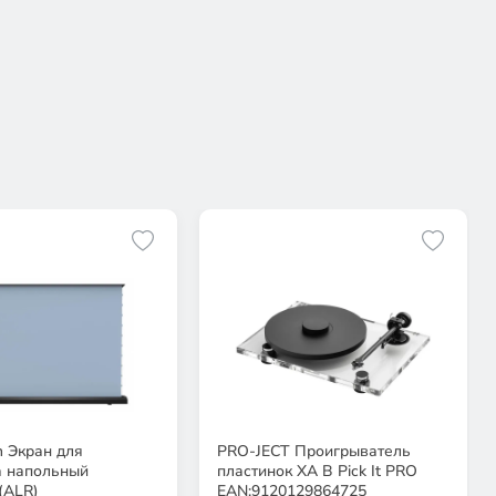
 Экран для
PRO-JECT Проигрыватель
а напольный
пластинок XA B Pick It PRO
(ALR)
EAN:9120129864725