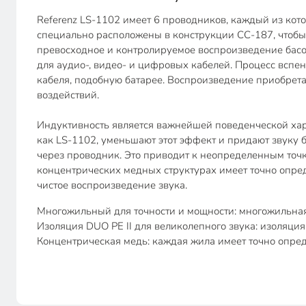
Referenz LS-1102 имеет 6 проводников, каждый из кот
специально расположены в конструкции CC-187, чтобы
превосходное и контролируемое воспроизведение басо
для аудио-, видео- и цифровых кабелей. Процесс всп
кабеля, подобную батарее. Воспроизведение приобрет
воздействий.
Индуктивность является важнейшей поведенческой хара
как LS-1102, уменьшают этот эффект и придают звуку
через проводник. Это приводит к неопределенным точка
концентрических медных структурах имеет точно опре
чистое воспроизведение звука.
Многожильный для точности и мощности: многожильная
Изоляция DUO PE II для великолепного звука: изоляция
Концентрическая медь: каждая жила имеет точно опред