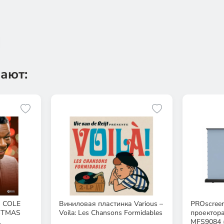
ают:
а COLE
Виниловая пластинка Various –
PROscreen
ISTMAS
Voila: Les Chansons Formidables
проектор
MFS9084 