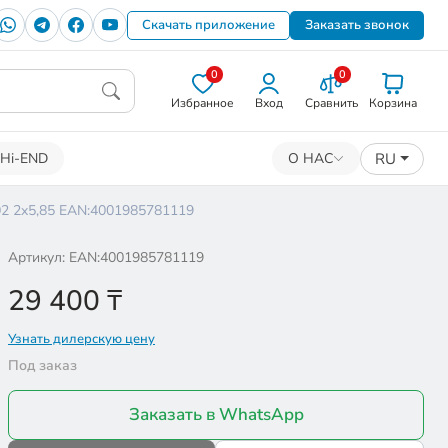
Скачать приложение
Заказать звонок
0
0
Избранное
Вход
Сравнить
Корзина
RU
Hi-END
О НАС
102 2x5,85 EAN:4001985781119
Артикул: EAN:4001985781119
29 400
₸
Узнать дилерскую цену
Под заказ
Заказать в WhatsApp