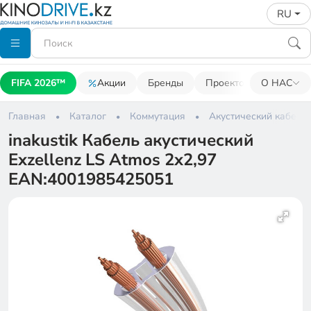
RU
FIFA 2026™
Акции
Бренды
Проекторы
О НАС
Акусти
Главная
Каталог
Коммутация
Акустический кабель
inakustik Кабель акустический
Exzellenz LS Atmos 2x2,97
EAN:4001985425051