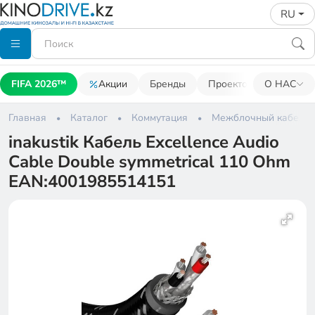
RU
FIFA 2026™
Акции
Бренды
Проекторы
О НАС
Акусти
Главная
Каталог
Коммутация
Межблочный кабель
inakustik Кабель Excellence Audio
Cable Double symmetrical 110 Ohm
EAN:4001985514151