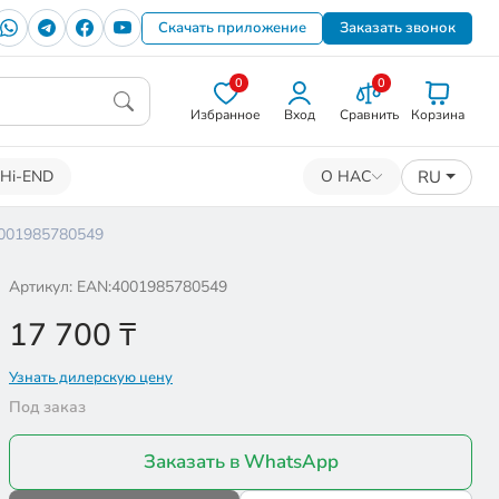
Скачать приложение
Заказать звонок
0
0
Избранное
Вход
Сравнить
Корзина
RU
Hi-END
О НАС
:4001985780549
Артикул: EAN:4001985780549
17 700
₸
Узнать дилерскую цену
Под заказ
Заказать в WhatsApp