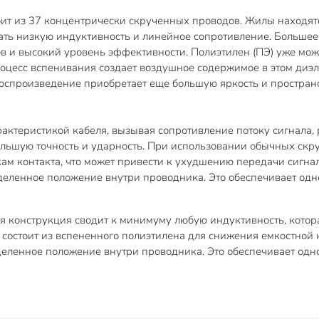
тоит из 37 концентрически скрученных проводов. Жилы находя
ть низкую индуктивность и линейное сопротивление. Большее
в и высокий уровень эффективности. Полиэтилен (ПЭ) уже мо
роцесс вспенивания создает воздушное содержимое в этом диэ
оспроизведение приобретает еще большую яркость и простран
ктеристикой кабеля, вызывая сопротивление потоку сигнала, 
большую точность и ударность. При использовании обычных ск
м контакта, что может привести к ухудшению передачи сигнала
деленное положение внутри проводника. Это обеспечивает одн
 конструкция сводит к минимуму любую индуктивность, котор
 состоит из вспененного полиэтилена для снижения емкостной 
еленное положение внутри проводника. Это обеспечивает одно