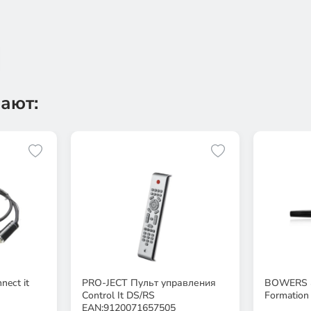
ают:
eсt it
PRO-JECT Пульт управления
BOWERS &
Control It DS/RS
Formatio
EAN:9120071657505