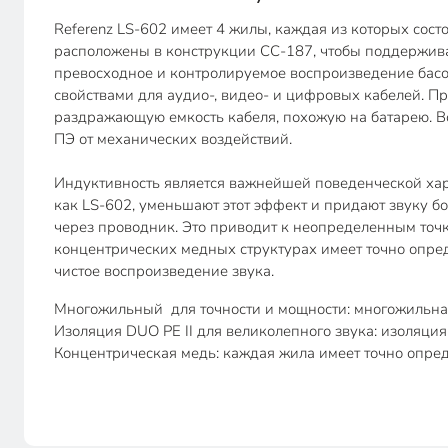
Referenz LS-602 имеет 4 жилы, каждая из которых сос
расположены в конструкции CC-187, чтобы поддержива
превосходное и контролируемое воспроизведение басо
свойствами для аудио-, видео- и цифровых кабелей. П
раздражающую емкость кабеля, похожую на батарею. В
ПЭ от механических воздействий.
Индуктивность является важнейшей поведенческой хара
как LS-602, уменьшают этот эффект и придают звуку 
через проводник. Это приводит к неопределенным точка
концентрических медных структурах имеет точно опре
чистое воспроизведение звука.
Многожильный для точности и мощности: многожильная
Изоляция DUO PE II для великолепного звука: изоляция
Концентрическая медь: каждая жила имеет точно опред