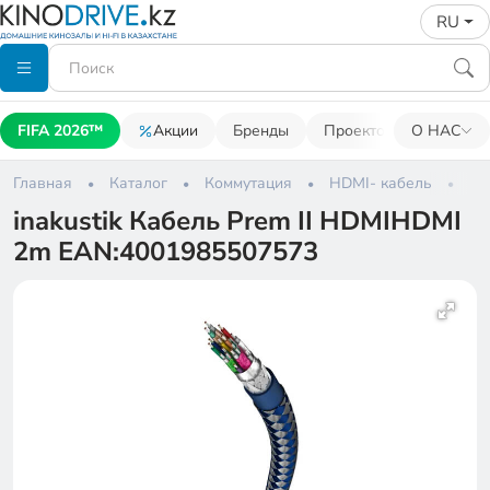
RU
FIFA 2026™
Акции
Бренды
Проекторы
О НАС
Акусти
Главная
Каталог
Коммутация
HDMI- кабель
in
inakustik Кабель Prem II HDMIHDMI
2m EAN:4001985507573