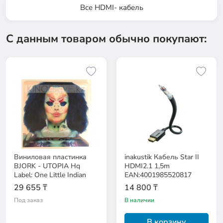
Все HDMI- кабель
С данным товаром обычно покупают:
Виниловая пластинка
inakustik Кабель Star II
BJORK - UTOPIA Hq
HDMI2.1 1,5m
Label: One Little Indian
EAN:4001985520817
29 655 ₸
14 800 ₸
Под заказ
В наличии
В корзину