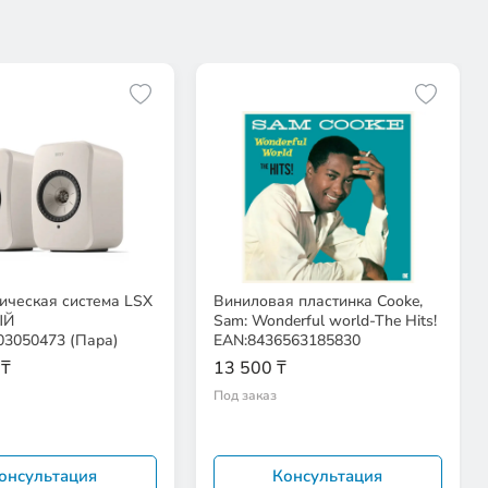
ическая система LSX
Виниловая пластинка Cooke,
ЫЙ
Sam: Wonderful world-The Hits!
03050473 (Пара)
EAN:8436563185830
 ₸
13 500 ₸
Под заказ
онсультация
Консультация