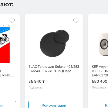
ают:
а
ELAC Гриль для Solano 403/283
KEF Акуст
E
EAN:4011822402015 (Пара)
II LT БЕЛ
E VINYL
EAN:6372
35 940 ₸
580 400
Под заказ
Под заказ
ия
Консультация
К