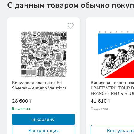
С данным товаром обычно покуп
Виниловая пластинка Ed
Виниловая пластинк
Sheeran – Autumn Variations
KRAFTWERK: TOUR D
FRANCE - RED & BLU
EAN:0190295272104
28 600 ₸
41 610 ₸
В наличии
Под заказ
В корзину
Консультация
Консультац