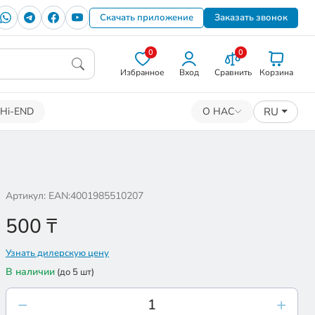
Скачать приложение
Заказать звонок
0
0
Избранное
Вход
Сравнить
Корзина
RU
Hi-END
О НАС
Артикул: EAN:4001985510207
500
₸
Узнать дилерскую цену
В наличии
(до 5 шт)