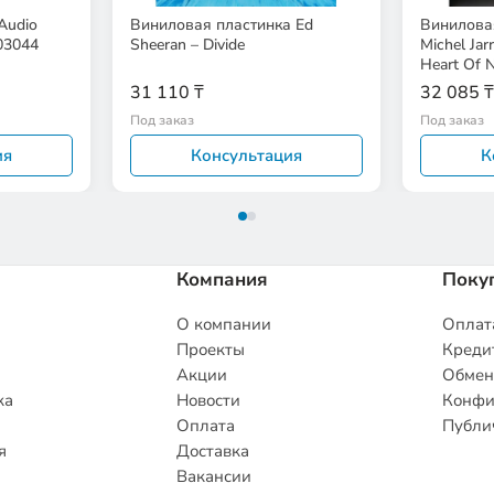
 Audio
Виниловая пластинка Ed
Виниловая
03044
Sheeran – Divide
Michel Jarr
Heart Of N
31 110 ₸
32 085 ₸
Под заказ
Под заказ
ия
Консультация
К
Компания
Поку
О компании
Оплата
Проекты
Кредит
Акции
Обмен
ка
Новости
Конфи
Оплата
Публи
я
Доставка
Вакансии