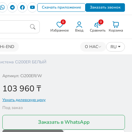
Скачать приложение
Заказать звонок
0
0
Избранное
Вход
Сравнить
Корзина
RU
Hi-END
О НАС
система Ci200ER БЕЛЫЙ
Артикул: Ci200ER/W
103 960
₸
Узнать дилерскую цену
Под заказ
Заказать в WhatsApp