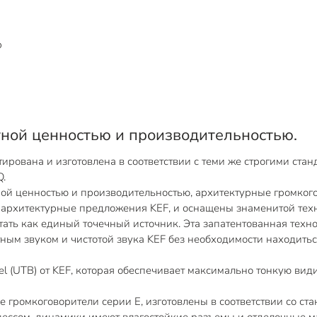
р
тной ценностью и производительностью.
рована и изготовлена в соответствии с теми же строгими стан
Q.
 ценностью и производительностью, архитектурные громкого
се архитектурные предложения KEF, и оснащены знаменитой тех
ать как единый точечный источник. Эта запатентованная техно
ым звуком и чистотой звука KEF без необходимости находиться
ezel (UTB) от KEF, которая обеспечивает максимально тонкую в
ле громкоговорители серии E, изготовлены в соответствии со с