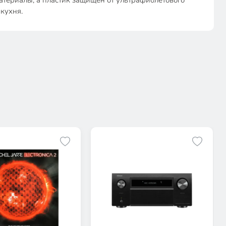
териалы, а пластик защищен от ультрафиолетового
кухня.