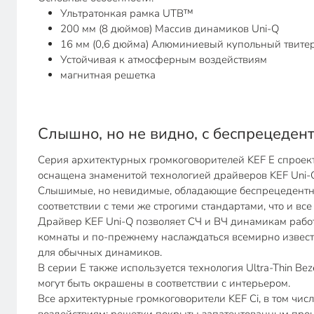
Ультратонкая рамка UTB™
200 мм (8 дюймов) Массив динамиков Uni-Q
16 мм (0,6 дюйма) Алюминиевый купольный твите
Устойчивая к атмосферным воздействиям
магнитная решетка
Слышно, но не видно, с беспрецеден
Серия архитектурных громкоговорителей KEF E спроекти
оснащена знаменитой технологией драйверов KEF Uni-
Слышимые, но невидимые, обладающие беспрецедентной
соответствии с теми же строгими стандартами, что и в
Драйвер KEF Uni-Q позволяет СЧ и ВЧ динамикам работ
комнаты и по-прежнему наслаждаться всемирно известн
для обычных динамиков.
В серии E также используется технология Ultra-Thin B
могут быть окрашены в соответствии с интерьером.
Все архитектурные громкоговорители KEF Ci, в том чис