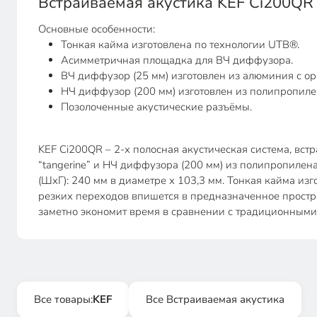
Встраиваемая акустика KEF Ci200QR
Основные особенности:
Тонкая кайма изготовлена по технологии UTB®.
Асимметричная площадка для ВЧ диффузора.
ВЧ диффузор (25 мм) изготовлен из алюминия с ор
НЧ диффузор (200 мм) изготовлен из полипропилен
Позолоченные акустические разъёмы.
KEF Ci200QR – 2-х полосная акустическая система, вс
“tangerine” и НЧ диффузора (200 мм) из полипропилена
(ШхГ): 240 мм в диаметре х 103,3 мм. Тонкая кайма из
резких переходов впишется в предназначенное простра
заметно экономит время в сравнении с традиционным
Все товары:
KEF
Все Встраиваемая акустика