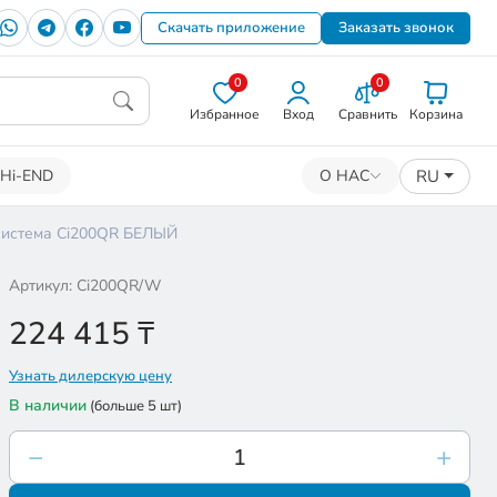
Скачать приложение
Заказать звонок
0
0
Избранное
Вход
Сравнить
Корзина
RU
Hi-END
О НАС
система Ci200QR БЕЛЫЙ
Артикул: Ci200QR/W
224 415
₸
Узнать дилерскую цену
В наличии
(больше 5 шт)