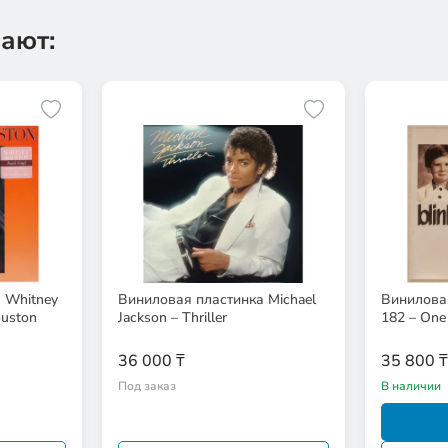
ают:
 Whitney
Виниловая пластинка Michael
Виниловая
ouston
Jackson – Thriller
182 – One 
36 000 ₸
35 800 ₸
Под заказ
В наличии