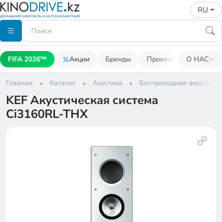
RU
FIFA 2026™
Акции
Бренды
Проекторы
О НАС
Акусти
Главная
Каталог
Акустика
Беспроводная акустика
KEF Акустическая система
Ci3160RL-THX