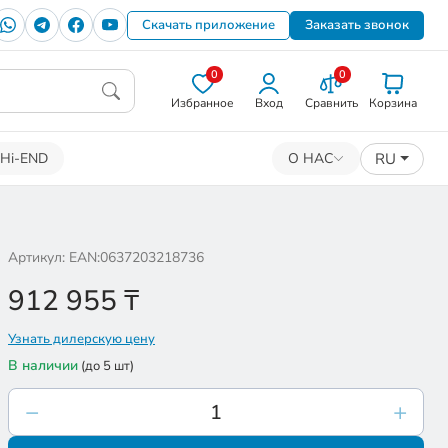
Скачать приложение
Заказать звонок
0
0
Избранное
Вход
Сравнить
Корзина
RU
Hi-END
О НАС
Артикул: EAN:0637203218736
912 955
₸
Узнать дилерскую цену
В наличии
(до 5 шт)