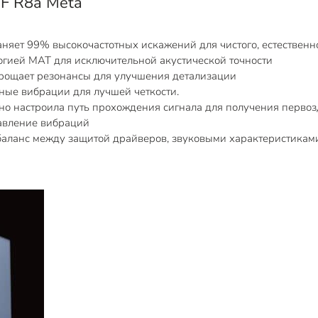
EF R8a Meta
няет 99% высокочастотных искажений для чистого, естественно
огией MAT для исключительной акустической точности
рощает резонансы для улучшения детализации
ные вибрации для лучшей четкости.
о настроила путь прохождения сигнала для получения первозд
давление вибраций
аланс между защитой драйверов, звуковыми характеристиками 