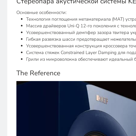
Стереопара акустической системы K
Основные особенности:
Технология поглощения метаматериала (MAT) устра
Массив драйверов Uni-Q 12-го поколения с технол
Усовершенствованный демпфер зазора твитера ук
Гибкая развязка шасси предотвращает нежелатель
Усовершенствованная конструкция кроссовера точн
Система стяжек Constrained Layer Damping для по
Грили из микроволокна обеспечивают идеальный б
The Reference