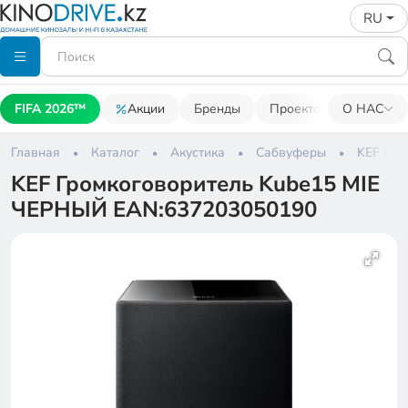
RU
FIFA 2026™
Акции
Бренды
Проекторы
О НАС
Акусти
Главная
Каталог
Акустика
Сабвуферы
KEF Гро
KEF Громкоговоритель Kube15 MIE
ЧЕРНЫЙ EAN:637203050190