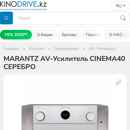
RU
FIFA 2026™
Акции
Бренды
Проекторы
О НАС
Акусти
Главная
Каталог
Электроника
AV- Ресиверы
M
MARANTZ AV-Усилитель CINEMA40
СЕРЕБРО