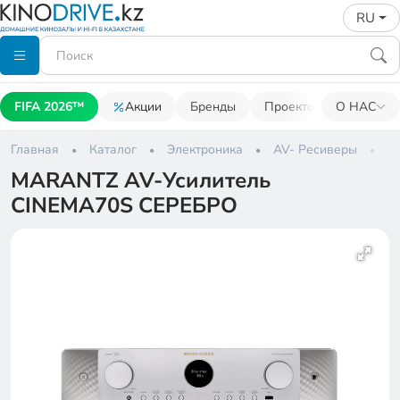
RU
FIFA 2026™
Акции
Бренды
Проекторы
О НАС
Акусти
Главная
Каталог
Электроника
AV- Ресиверы
M
MARANTZ AV-Усилитель
CINEMA70S СЕРЕБРО