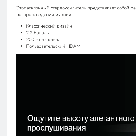
Этот эталонный стереоусилитель представляет собой р
воспроизведения музыки.
Классический дизайн
2.2 Каналы
200 Вт на канал
Пользовательский HDAM