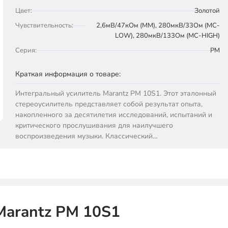
Цвет:
Золотой
Чувствительность:
2,6мВ/47кОм (MM), 280мкВ/33Ом (MС-
LOW), 280мкВ/133Ом (MС-HIGH)
Серия:
PM
Краткая информация о товаре:
Интегральный усилитель Marantz PM 10S1. Этот эталонный
стереоусилитель представляет собой результат опыта,
накопленного за десятилетия исследований, испытаний и
критического прослушивания для наилучшего
воспроизведения музыки. Классический…
Marantz PM 10S1