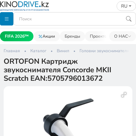
RU
FIFA 2026™
Акции
Бренды
Проекторы
О НАС
Акусти
Главная
Каталог
Винил
Головки звукоснимателя
ORTOFON Картридж
звукоснимателя Concorde MKII
Scratch EAN:5705796013672