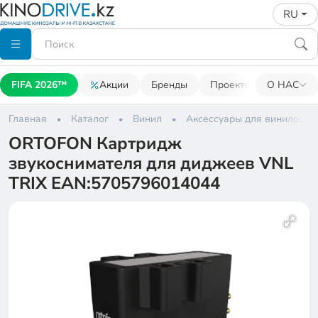
RU
FIFA 2026™
Акции
Бренды
Проекторы
О НАС
Акусти
Главная
Каталог
Винил
Аксессуары для виниловых
ORTOFON Картридж
звукоснимателя для диджеев VNL
TRIX EAN:5705796014044