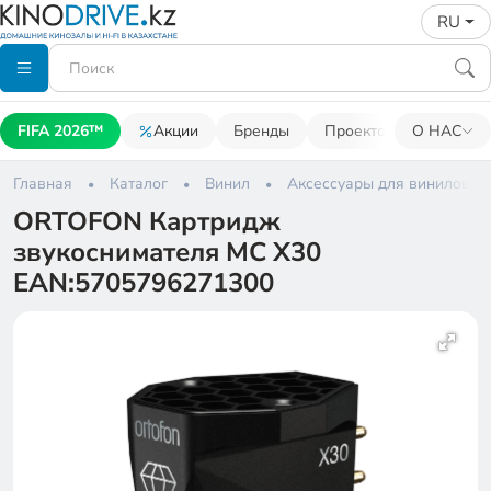
RU
FIFA 2026™
Акции
Бренды
Проекторы
О НАС
Акусти
Главная
Каталог
Винил
Аксессуары для виниловых
ORTOFON Картридж
звукоснимателя MC Х30
EAN:5705796271300