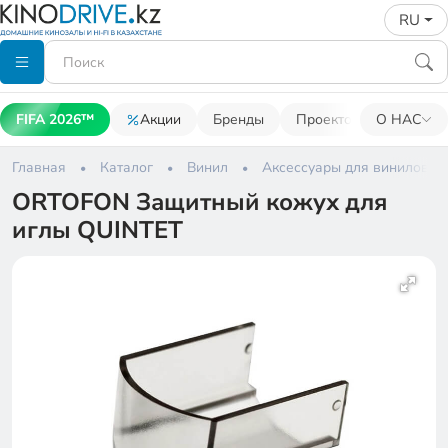
RU
FIFA 2026™
Акции
Бренды
Проекторы
О НАС
Акусти
Главная
Каталог
Винил
Аксессуары для виниловых
ORTOFON Защитный кожух для
иглы QUINTET