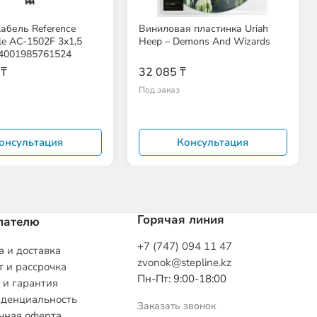
Кабель Reference
Виниловая пластинка Uriah
le AC-1502F 3x1,5
Heep – Demons And Wizards
4001985761524
 ₸
32 085 ₸
Под заказ
онсультация
Консультация
Горячая линия
пателю
+7 (747) 094 11 47
 и доставка
zvonok@stepline.kz
 и рассрочка
Пн-Пт: 9:00-18:00
 и гарантия
денциальность
Заказать звонок
чная оферта