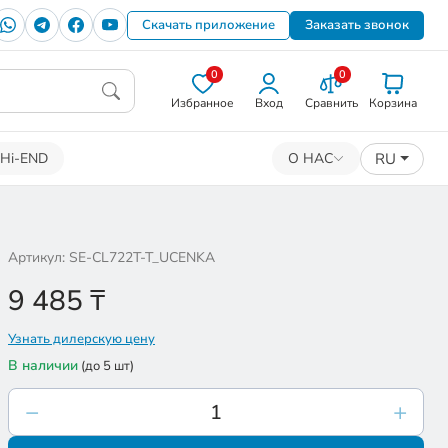
Скачать приложение
Заказать звонок
0
0
Избранное
Вход
Сравнить
Корзина
RU
Hi-END
О НАС
Артикул: SE-CL722T-T_UCENKA
9 485
₸
Узнать дилерскую цену
В наличии
(до 5 шт)