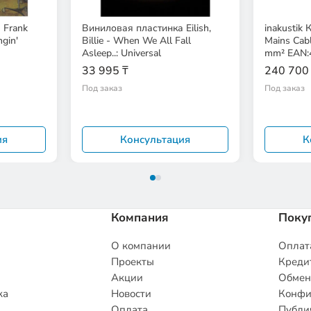
 Frank
Виниловая пластинка Eilish,
inakustik 
ngin'
Billie - When We All Fall
Mains Cab
Asleep..: Universal
mm² EAN:
33 995 ₸
240 700
Под заказ
Под заказ
ия
Консультация
К
Компания
Поку
О компании
Оплата
Проекты
Кредит
Акции
Обмен
ка
Новости
Конфи
Оплата
Публи