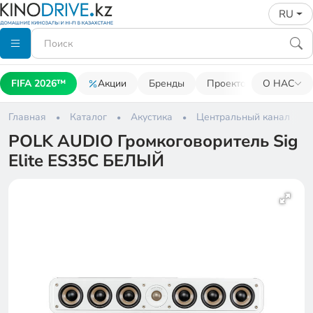
RU
FIFA 2026™
Акции
Бренды
Проекторы
О НАС
Акусти
Главная
Каталог
Акустика
Центральный канал
POLK AUDIO Громкоговоритель Sig
Elite ES35C БЕЛЫЙ