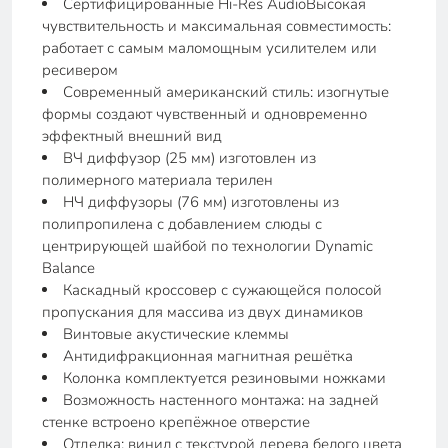
Сертифицированные Hi-Res AudioВысокая
чувствительность и максимальная совместимость:
работает с самым маломощным усилителем или
ресивером
Современный американский стиль: изогнутые
формы создают чувственный и одновременно
эффектный внешний вид
ВЧ диффузор (25 мм) изготовлен из
полимерного материала терилен
НЧ диффузоры (76 мм) изготовлены из
полипропилена с добавлением слюды с
центрирующей шайбой по технологии Dynamic
Balance
Каскадный кроссовер с сужающейся полосой
пропускания для массива из двух динамиков
Винтовые акустические клеммы
Антидифракционная магнитная решётка
Колонка комплектуется резиновыми ножками
Возможность настенного монтажа: на задней
стенке встроено крепёжное отверстие
Отделка: винил с текстурой дерева белого цвета