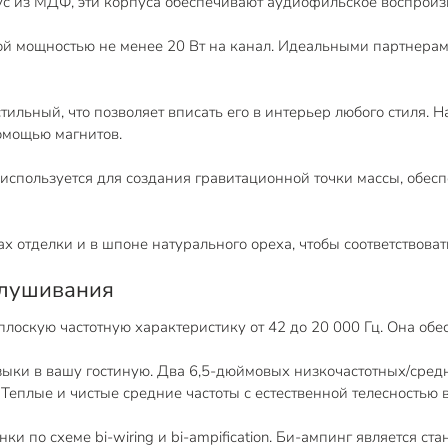
с из МДФ, эти корпуса обеспечивают аудиофильское воспроиз
 мощностью не менее 20 Вт на канал. Идеальными партнерами 
тильный, что позволяет вписать его в интерьер любого стиля. 
омощью магнитов.
используется для создания гравитационной точки массы, обе
х отделки и в шпоне натурального ореха, чтобы соответствова
слушивания
лоскую частотную характеристику от 42 до 20 000 Гц. Она обе
зыки в вашу гостиную. Два 6,5-дюймовых низкочастотных/сред
 Теплые и чистые средние частоты с естественной телесностью
и по схеме bi-wiring и bi-ampification. Би-ампинг является с