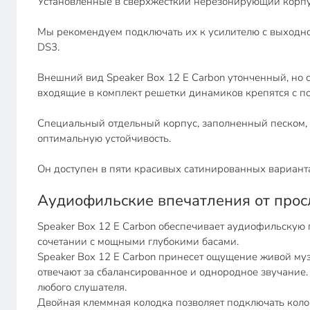
Установленные в сверхжесткий нерезонирующий корпу
Мы рекомендуем подключать их к усилителю с выходной
DS3.
Внешний вид Speaker Box 12 E Carbon утонченный, но с
входящие в комплект решетки динамиков крепятся с п
Специальный отдельный корпус, заполненный песком, 
оптимальную устойчивость.
Он доступен в пяти красивых сатинированных варианта
Аудиофильские впечатления от про
Speaker Box 12 E Carbon обеспечивает аудиофильскую п
сочетании с мощными глубокими басами.
Speaker Box 12 E Carbon принесет ощущение живой му
отвечают за сбалансированное и однородное звучание.
любого слушателя.
Двойная клеммная колодка позволяет подключать колонк