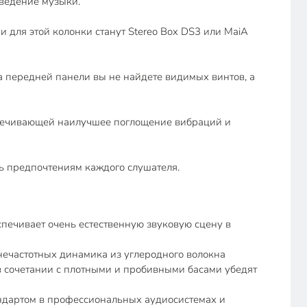
ведение музыки.
для этой колонки станут Stereo Box DS3 или MaiA
На передней панели вы не найдете видимых винтов, а
спечивающей наилучшее поглощение вибраций и
ть предпочтениям каждого слушателя.
спечивает очень естественную звуковую сцену в
нечастотных динамика из углеродного волокна
 в сочетании с плотными и пробивными басами убедят
тандартом в профессиональных аудиосистемах и