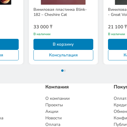
а
Виниловая пластинка Blink-
Виниловая
182 – Cheshire Cat
- Great Vo
33 000 ₸
21 100 ₸
В наличии
В наличии
В корзину
ия
Консультация
К
Компания
Поку
О компании
Оплата
Проекты
Кредит
Акции
Обмен
ка
Новости
Конфи
Оплата
Публи