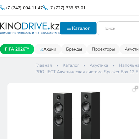
+7 (747) 094 11 47
+7 (727) 339 53 01
Каталог
FIFA 2026™
Акции
Бренды
Проекторы
Акусти
Главная
Каталог
Акустика
Напольна
PRO-JECT Акустическая система Speaker Box 1