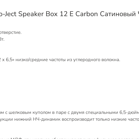
o-Ject Speaker Box 12 E Carbon Сатиновый
отверстие.
т.
 6,5» низко/средние частоты из углеродного волокна.
ом с шелковым куполом в паре с двумя специальными 6,5-дю
трукции нижний НЧ-динамик воспроизводит только низкие час