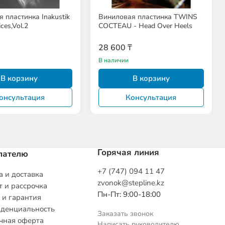
 пластинка Inakustik
Виниловая пластинка TWINS
ices,Vol.2
COCTEAU - Head Over Heels
28 600 ₸
В наличии
В корзину
В корзину
онсультация
Консультация
Горячая линия
пателю
+7 (747) 094 11 47
 и доставка
zvonok@stepline.kz
 и рассрочка
Пн-Пт: 9:00-18:00
 и гарантия
денциальность
Заказать звонок
чная оферта
Написать руководителю