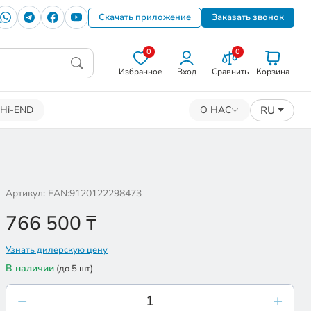
Скачать приложение
Заказать звонок
0
0
Избранное
Вход
Сравнить
Корзина
RU
Hi-END
О НАС
Артикул: EAN:9120122298473
766 500
₸
Узнать дилерскую цену
В наличии
(до 5 шт)