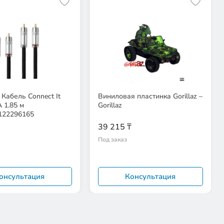
Кабель Connect It
Виниловая пластинка Gorillaz –
A 1.85 м
Gorillaz
122296165
39 215 ₸
Под заказ
онсультация
Консультация