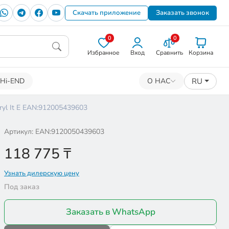
Скачать приложение
Заказать звонок
0
0
Избранное
Вход
Сравнить
Корзина
RU
Hi-END
О НАС
yl It E EAN:912005439603
Артикул: EAN:9120050439603
118 775
₸
Узнать дилерскую цену
Под заказ
Заказать в WhatsApp