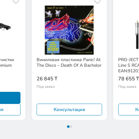
чистки
Виниловая пластинка Panic! At
PRO-JECT 
remium
The Disco – Death Of A Bachelor
Line S RC
EAN:9120
26 845 ₸
78 655 ₸
Под заказ
Под заказ
ия
Консультация
К