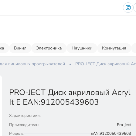
ка
Винил
Электроника
Наушники
Коммутация
 для виниловых проигрывателей
PRO-JECT Диск акриловый Acr
PRO-JECT Диск акриловый Acryl
It E EAN:912005439603
Характеристики:
Производитель:
Pro-ject
Модель:
EAN:9120050439603