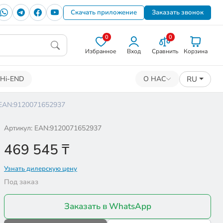
Скачать приложение
Заказать звонок
0
0
Избранное
Вход
Сравнить
Корзина
RU
Hi-END
О НАС
EAN:9120071652937
Артикул: EAN:9120071652937
469 545
₸
Узнать дилерскую цену
Под заказ
Заказать в WhatsApp