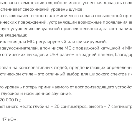
льзована схемотехника «двойное моно», успевшая доказать св
еспечивает сверхнизкий уровень шумов;
 из высококачественного алюминиевого сплава повышенной пр
нических повреждений, устраняющий возможные проявления ви
ствует улучшению визуальной привлекательности, за счет нал
се владельца;
тивления для MC: регулируемый или фиксируемый;
 звукоснимателей, в том числе МС с подвижной катушкой и М
 оптических выходов и USB разъем на задней панели, благода
ован на консервативных людей, предпочитающих определенную
тическом стиле – это отличный выбор для широкого спектра ин
ло уровень потерь принимаемого от воспроизводящего устройст
е глубокое и насыщенное звучание.
20 000 Гц;
т много места: глубина – 20 сантиметров, высота – 7 сантиметр
 47 кОм;