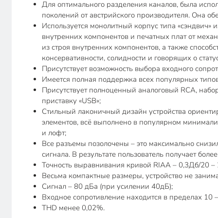
Для оптимального разделения каналов, была испо
поколений от австрийского производителя. Она об
Используется монолитный корпус типа «сэндвич»
внутренних компонентов и печатных плат от меха
из строя внутренних компонентов, а также способ
консервативности, солидности и говорящих о стату
Присутствует возможность выбора входного сопро
Имеется полная поддержка всех популярных типов
Присутствует полноценный аналоговый RCA, набор
приставку «USB»;
Стильный лаконичный дизайн устройства ориентир
элементов, всё выполнено в популярном минималис
и лофт;
Все разъемы позолочены – это максимально снизи
сигнала. В результате пользователь получает боле
Точность выравнивания кривой RIAA – 0,3Дб/20 – 
Весьма компактные размеры, устройство не занимае
Сигнал – 80 дБа (при усилении 40дБ);
Входное сопротивление находится в пределах 10 –
THD менее 0,02%.