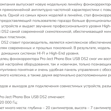
 компания выпускает новую модельную линейку фонокорректор
ия прямолинейной амплитудно-частотной характеристики с по
льта. Одной из самых ярких моделей в линейке, стал фонокорр
о предоставляющий пользователю гораздо больше функциональ
стройств и выдает звучание профессионального уровня High-E
USB DS2 самой современной схемотехникой, обеспечивающей м
вых пластинок.
SB DS2 ставит производитель, является комплексное обеспечен
лям современных и прошлых поколений. В результате, модел
 домашних системах HI-FI и High-End уровня.
елец фонокорректора Pro-Ject Phono Box USB DS2 смог им вос
й настройке оборудования, так и новичкам, только познающих
 интуитивно понятная и очень удобная панель управления с о
емого колесика, а также двумя вертикально расположенными р
одов и выходов для подключения совместимых устройств, разъе
ro-Ject Phono Box USB DS2 отмечают:
20 000 Гц;
т много места: глубина – 20 сантиметров, высота – 7 сантиметр