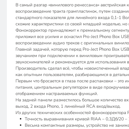
В самый разгар «винилового ренессанса» австрийская
воспроизведение тракта грампластинок, путем создан
стандартного показателя для линейного входа 0,1-1 Во
схожие характеристики со своей младшей моделью, н
Фонокорректор принадлежит к премиальному сегменту у
приложил все усилия и оснастил Pro-Ject Phono Box 
воспроизведении аудио треков с оригинальных винило
Главной задачей, которую перед Pro-Ject Phono Box U
звучанием при подключении к виниловым проигрывате
звукоснимателей и рекомендуется для использования в
Производитель сделал всё, чтобы новоиспеченный влад
как опытным пользователям, разбирающимся в детально
Первым что бросается в глаза после распаковки – это
питания, центральным регулятором в виде прокручива
отображением настраиваемых функций.
На задней панели разместилось большое количество вх
выход, 2 входа Phono, 1 линейный RCA вход/выход.
Из других технических особенностей фонокорректора P
Точность выравнивания кривой RIAA – 0,3Дб/20 – 
Весьма компактные размеры, устройство не занимае