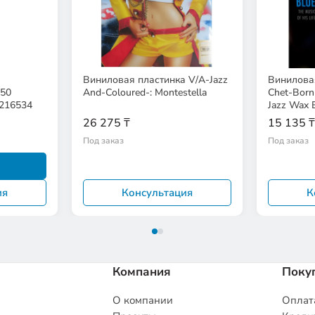
Виниловая пластинка V/A-Jazz
Виниловая
550
And-Coloured-: Montestella
Chet-Born 
216534
Jazz Wax
26 275 ₸
15 135 ₸
Под заказ
Под заказ
ия
Консультация
К
Компания
Поку
О компании
Оплата