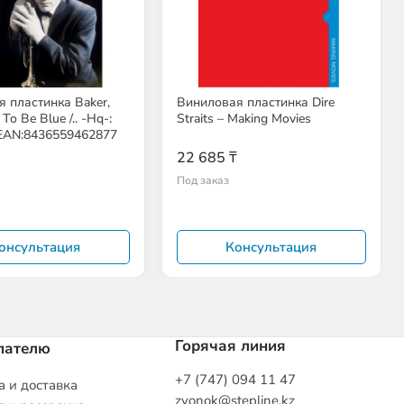
 пластинка Baker,
Виниловая пластинка Dire
To Be Blue /.. -Hq-:
Straits – Making Movies
 EAN:8436559462877
22 685 ₸
Под заказ
онсультация
Консультация
Горячая линия
пателю
+7 (747) 094 11 47
 и доставка
zvonok@stepline.kz