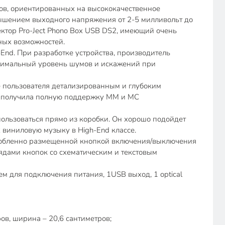
ов, ориентированных на высококачественное
вышением выходного напряжения от 2-5 милливольт до
ектор Pro-Ject Phono Box USB DS2, имеющий очень
ных возможностей.
nd. При разработке устройства, производитель
инимальный уровень шумов и искажений при
ие пользователя детализированным и глубоким
ь получила полную поддержку ММ и МС
пользоваться прямо из коробки. Он хорошо подойдет
 виниловую музыку в High-End классе.
бособленно размещенной кнопкой включения/выключения
ядами кнопок со схематическим и текстовым
м для подключения питания, 1USB выход, 1 optical
ов, ширина – 20,6 сантиметров;