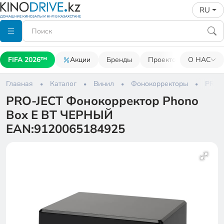
RU
FIFA 2026™
Акции
Бренды
Проекторы
О НАС
Акусти
Главная
Каталог
Винил
Фонокорректоры
PRO-
PRO-JECT Фонокорректор Phono
Box E BT ЧЕРНЫЙ
EAN:9120065184925