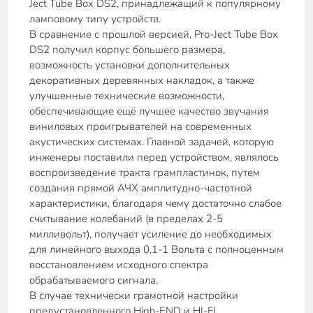
Ject Tube Box DS2, принадлежащий к популярному
ламповому типу устройств.
В сравнение с прошлой версией, Pro-Ject Tube Box
DS2 получил корпус большего размера,
возможность установки дополнительных
декоративных деревянных накладок, а также
улучшенные технические возможности,
обеспечивающие ещё лучшее качество звучания
виниловых проигрывателей на современных
акустических системах. Главной задачей, которую
инженеры поставили перед устройством, являлось
воспроизведение тракта грампластинок, путем
создания прямой АЧХ амплитудно-частотной
характеристики, благодаря чему достаточно слабое
считывание колебаний (в пределах 2-5
милливольт), получает усиление до необходимых
для линейного выхода 0,1-1 Вольта с полноценным
восстановлением исходного спектра
обрабатываемого сигнала.
В случае технически грамотной настройки
предустановленного High-END и HI-FI