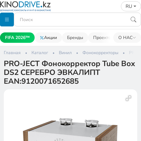
RU
FIFA 2026™
Акции
Бренды
Проекторы
О НАС
Акусти
Главная
Каталог
Винил
Фонокорректоры
PRO-
PRO-JECT Фонокорректор Tube Box
DS2 СЕРЕБРО ЭВКАЛИПТ
EAN:9120071652685