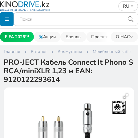
RU
FIFA 2026™
Акции
Бренды
Проекторы
О НАС
Акусти
Главная
Каталог
Коммутация
Межблочный кабель
PRO-JECT Кабель Connect It Phono S
RCA/miniXLR 1,23 м EAN:
9120122293614