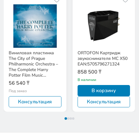
Виниловая пластинка
ORTOFON Картридж
The City of Prague
звукоснимателя MC X50
Philharmonic Orchestra –
EAN:5705796271324
The Complete Harry
858 500 ₸
Potter Film Music
В наличии
Collection
56 540 ₸
В корзину
Под заказ
Консультация
Консультация