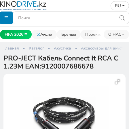
RU
FIFA 2026™
Акции
Бренды
Проекторы
О НАС
Акусти
Главная
Каталог
Акустика
Аксессуары для акустик
PRO-JECT Кабель Connect It RCA C
1.23M EAN:9120007686678