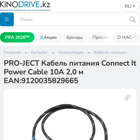
RU
FIFA 2026™
Акции
Бренды
Проекторы
О НАС
Акусти
Главная
Каталог
Коммутация
Кабели питания
PRO-JECT Кабель питания Connect It
Power Cable 10A 2,0 м
EAN:9120035829665