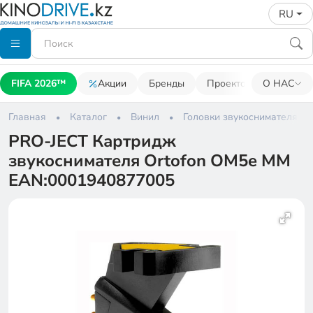
RU
FIFA 2026™
Акции
Бренды
Проекторы
О НАС
Акусти
Главная
Каталог
Винил
Головки звукоснимателя
PRO-JECT Картридж
звукоснимателя Ortofon OM5e MM
EAN:0001940877005