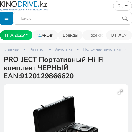
RU
FIFA 2026™
Акции
Бренды
Проекторы
О НАС
Акусти
Главная
Каталог
Акустика
Полочная акустика
PRO-JECT Портативный Hi-Fi
комплект ЧЕРНЫЙ
EAN:9120129866620