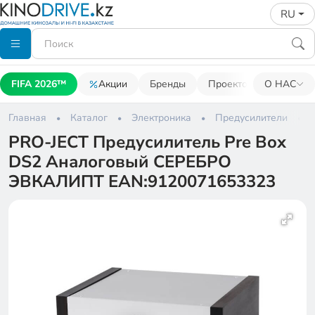
RU
FIFA 2026™
Акции
Бренды
Проекторы
О НАС
Акусти
Главная
Каталог
Электроника
Предусилители
PRO-JECT Предусилитель Pre Box
DS2 Аналоговый СЕРЕБРО
ЭВКАЛИПТ EAN:9120071653323