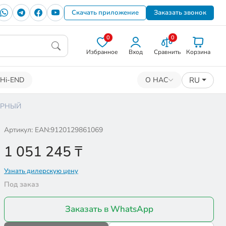
Скачать приложение
Заказать звонок
0
0
Избранное
Вход
Сравнить
Корзина
RU
Hi-END
О НАС
ЧЕРНЫЙ
Артикул: EAN:9120129861069
1 051 245
₸
Узнать дилерскую цену
Под заказ
Заказать в WhatsApp