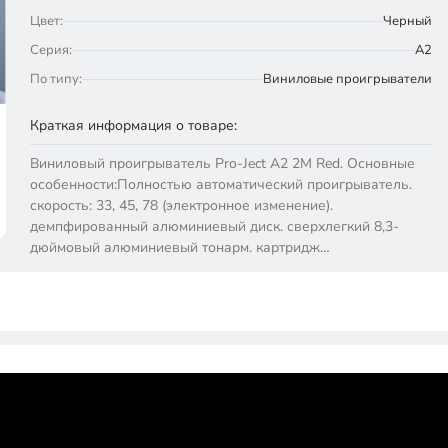
Цвет:
Черный
Серия:
A2
По типу:
Виниловые проигрыватели
Краткая информация о товаре:
Виниловый проигрыватель Pro-Ject A2 2М Red. Основные
особенности:Полностью автоматический проигрыватель.
скорость: 33, 45, 78 (электронное изменение).
демпфированный алюминиевый диск. сверхлегкий 8,3-
дюймовый алюминиевый тонарм. картридж…