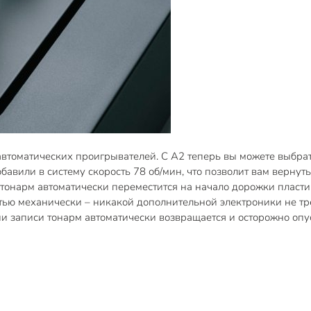
втоматических проигрывателей. С A2 теперь вы можете выбрат
обавили в систему скорость 78 об/мин, что позволит вам верну
 тонарм автоматически переместится на начало дорожки пласти
тью механически – никакой дополнительной электроники не тре
ии записи тонарм автоматически возвращается и осторожно опус