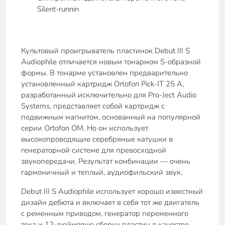
Silent-runnin
Культовый проигрыватель пластинок Debut III S
Audiophile отличается новым тонармом S-образной
формы. В тонарме установлен предварительно
установленный картридж Ortofon Pick-IT 25 A,
разработанный исключительно для Pro-Ject Audio
Systems, представляет собой картридж с
подвижным магнитом, основанный на популярной
серии Ortofon OM. Но он использует
высокопроводящие серебряные катушки в
генераторной системе для превосходной
звукопередачи. Результат комбинации — очень
гармоничный и теплый, аудиофильский звук.
Debut III S Audiophile использует хорошо известный
дизайн дебюта и включает в себя тот же двигатель
с ременным приводом, генератор переменного
тока и 12-дюймовую сборку пластин в качестве