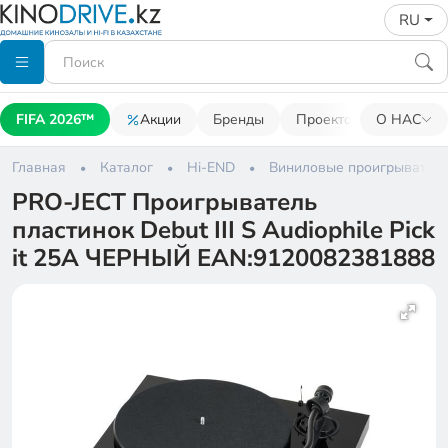
RU
FIFA 2026™
Акции
Бренды
Проекторы
О НАС
Акусти
Главная
Каталог
Hi-END
Виниловые проигрыватели
PRO-JECT Проигрыватель
пластинок Debut III S Audiophile Pick
it 25A ЧЕРНЫЙ EAN:9120082381888