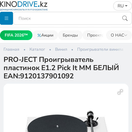
RU
FIFA 2026™
Акции
Бренды
Проекторы
О НАС
Акусти
Главная
Каталог
Винил
Проигрыватели винила
PRO-JECT Проигрыватель
пластинок Е1.2 Pick It MM БЕЛЫЙ
EAN:9120137901092